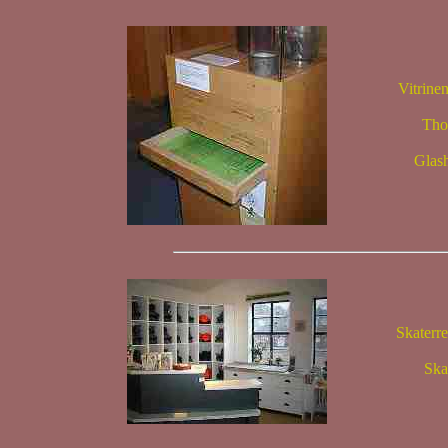
Vitrinen - 
Thomas B
Glashütt
Skaterre
Skaterverl