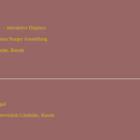
interaktive Displays
urger Ausstellung
e, Baruth
gal
eih Glashütte, Baruth